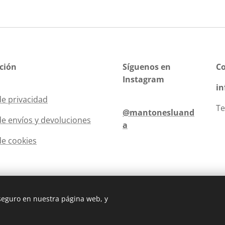
ción
Síguenos en
C
Instagram
i
de privacidad
Te
@mantonesluand
 de envíos y devoluciones
a
de cookies
 seguro en nuestra página web, y
Creado con
Webnode
Cookies