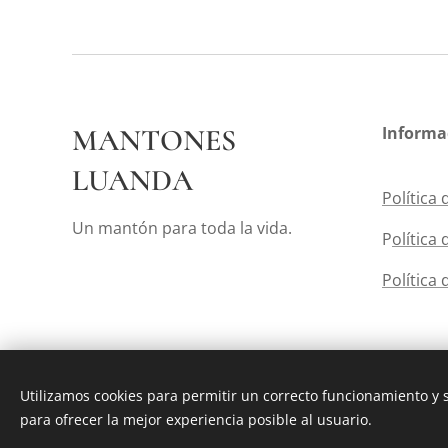
MANTONES
Informa
LUANDA
Política 
Un mantón para toda la vida.
P
olítica
Política 
Utilizamos cookies para permitir un correcto funcionamiento y
para ofrecer la mejor experiencia posible al usuario.