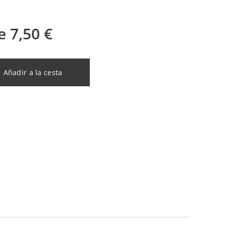
de
7,50
€
Añadir a la cesta