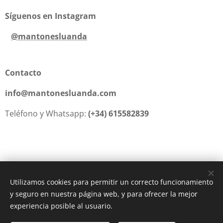
Síguenos en Instagram
@mantonesluanda
Contacto
info@mantonesluanda.com
Teléfono y Whatsapp:
(+34) 615582839
Utilizamos cookies para permitir un correcto funcionamiento
y seguro en nuestra página web, y para ofrecer la mejor
Creado con
Webnode
Cookies
experiencia posible al usuario.