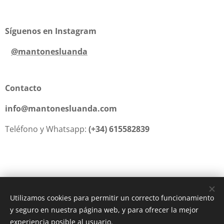
Síguenos en Instagram
@mantonesluanda
Contacto
info@mantonesluanda.com
Teléfono y Whatsapp:
(+34) 615582839
Utilizamos cookies para permitir un correcto funcionamiento
y seguro en nuestra página web, y para ofrecer la mejor
Creado con
Webnode
Cookies
experiencia posible al usuario.