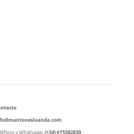
ontacto
nfo@mantonesluanda.com
léfono y Whatsapp:
(+34) 615582839