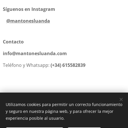
Síguenos en Instagram
@mantonesluanda
Contacto
info@mantonesluanda.com
Teléfono y Whatsapp:
(+34) 615582839
Utilizamos cookies para permitir un correcto funcionamiento
y seguro en nuestra página web, y para ofrecer la mejor
Creado con
Webnode
Cookies
experiencia posible al usuario.