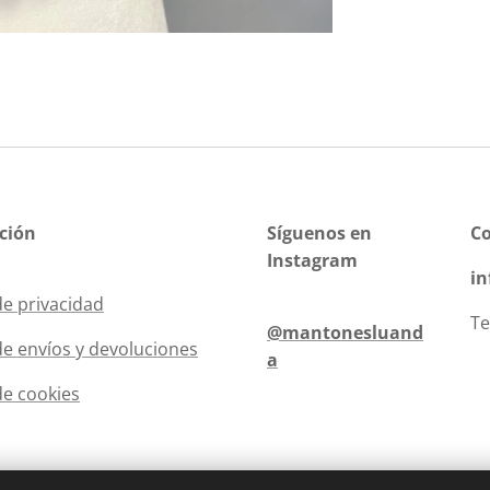
ción
Síguenos en
C
Instagram
i
de privacidad
Te
@mantonesluand
 de envíos y devoluciones
a
de cookies