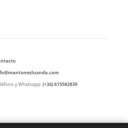
ontacto
nfo@mantonesluanda.com
léfono y Whatsapp:
(+34) 615582839